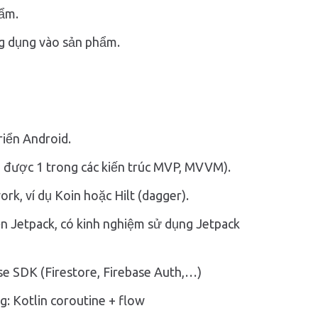
hẩm.
g dụng vào sản phẩm.
riển Android.
 được 1 trong các kiến trúc MVP, MVVM).
k, ví dụ Koin hoặc Hilt (dagger).
ện Jetpack, có kinh nghiệm sử dụng Jetpack
se SDK (Firestore, Firebase Auth,…)
g: Kotlin coroutine + flow